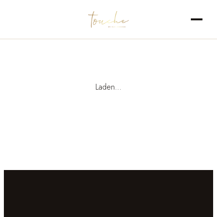
Laden…
NL
DE
EN
FR
·
·
·