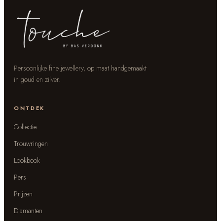
Persoonlijke fine jewellery, op maat handgemaakt
in goud en zilver.
ONTDEK
Collectie
Trouwringen
Lookbook
Pers
Prijzen
Diamanten