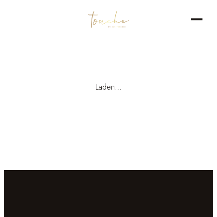
Laden…
NL
DE
EN
FR
·
·
·