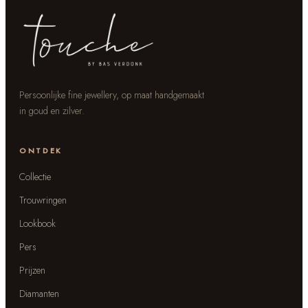
Persoonlijke fine jewellery, op maat handgemaakt
in goud en zilver.
ONTDEK
Collectie
Trouwringen
Lookbook
Pers
Prijzen
Diamanten