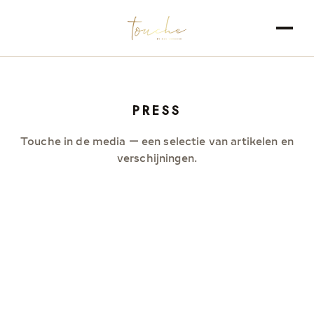
PRESS
Touche in de media — een selectie van artikelen en
verschijningen.
NL
DE
EN
FR
·
·
·