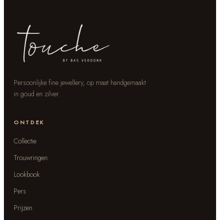
Persoonlijke fine jewellery, op maat handgemaakt
in goud en zilver.
ONTDEK
Collectie
Trouwringen
Lookbook
Pers
Prijzen