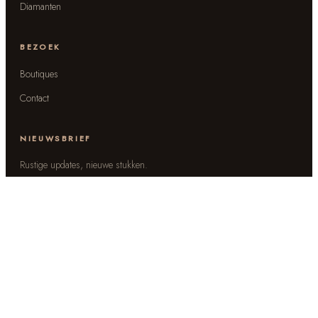
Diamanten
BEZOEK
Boutiques
Contact
NIEUWSBRIEF
Rustige updates, nieuwe stukken.
→
© 2026 Touche by Bas Verdonk
Instagram